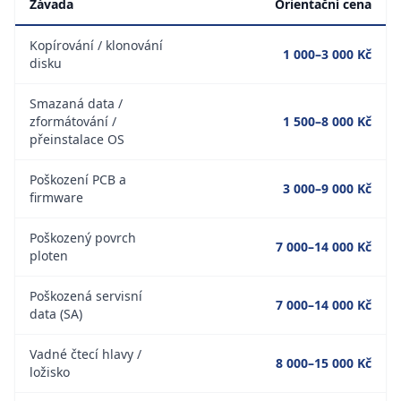
Závada
Orientační cena
Kopírování / klonování
1 000–3 000 Kč
disku
Smazaná data /
zformátování /
1 500–8 000 Kč
přeinstalace OS
Poškození PCB a
3 000–9 000 Kč
firmware
Poškozený povrch
7 000–14 000 Kč
ploten
Poškozená servisní
7 000–14 000 Kč
data (SA)
Vadné čtecí hlavy /
8 000–15 000 Kč
ložisko