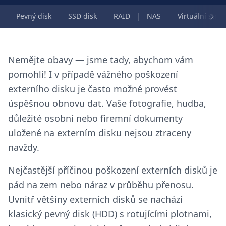
Pevný disk
SSD disk
RAID
NAS
Virtuální stroj
Nemějte obavy — jsme tady, abychom vám
pomohli! I v případě vážného poškození
externího disku je často možné provést
úspěšnou obnovu dat. Vaše fotografie, hudba,
důležité osobní nebo firemní dokumenty
uložené na externím disku nejsou ztraceny
navždy.
Nejčastější příčinou poškození externích disků je
pád na zem nebo náraz v průběhu přenosu.
Uvnitř většiny externích disků se nachází
klasický pevný disk (HDD) s rotujícími plotnami,