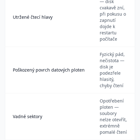
— disk
cvakavě zní,
při pokusu o
Utržené čtecí hlavy
zapnutí
dojde k
restartu
počítače
Fyzický pád,
nečistota —
disk je
Poškozený povrch datových ploten
podezřele
hlasitý,
chyby čtení
Opotřebení
ploten —
soubory
Vadné sektory
nelze otevřít,
extrémně
pomalé čtení