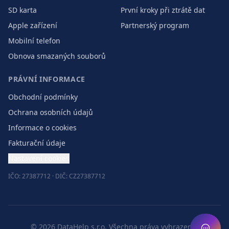
SD karta
První kroky při ztrátě dat
Apple zařízení
Partnerský program
Mobilní telefon
Obnova smazaných souborů
PRÁVNÍ INFORMACE
Obchodní podmínky
Ochrana osobních údajů
Informace o cookies
Fakturační údaje
Nastavení cookies
IČO: 27387712 · DIČ: CZ27387712
©
2026
DataHelp s.r.o.
Všechna práva vyhrazena.