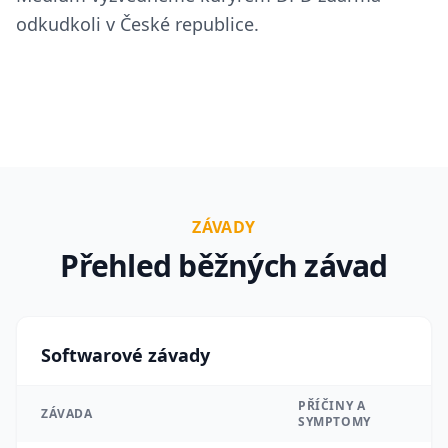
Ceník záchrany
odkudkoli v České republice.
Softwarové i hardwarové závady a jejich příznaky
Případové studie
Orientační ceny podle typu závady
Zjistit více
Reálné případy z naší laboratoře
Zjistit více
Zjistit více
ZÁVADY
Přehled běžných závad
Softwarové závady
PŘÍČINY A
ZÁVADA
SYMPTOMY