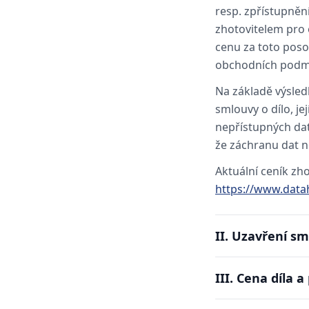
resp. zpřístupněn
zhotovitelem pro o
cenu za toto posou
obchodních podm
Na základě výsled
smlouvy o dílo, j
nepřístupných dat
že záchranu dat n
Aktuální ceník zh
https://www.datah
II. Uzavření sm
III. Cena díla 