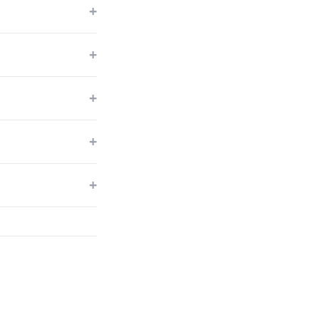
+
+
+
+
+