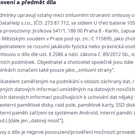
novení a předmět díla
mínky upravují vztahy mezi smluvními stranami smlouvy o 
ataHelp s.r.o., IČO: 273 87 712, se sídlem U třetí baterie 10
sa provozovny: Jirsíkova 541/1, 186 00 Praha 8 ‑ Karlín, za
 Městským soudem v Praze pod sp. zn.: C 115695, jako zhot
ednatelem se rozumí jakákoliv fyzická nebo právnická osob
louvu o dílo dle ust. § 2586 a násl. zákona č. 89/2012 Sb.,
ních podmínek. Objednatel a zhotovitel společně jsou dále 
nkách označeni také pouze jako „smluvní strany”.
nikatelem zaměřeným na podnikání v oblasti záchrany dat, r
pných datových informací umístěných na datových nosičích, 
ch datových informací používajících k uchování dat nějaký f
externí paměťové disky, raid pole, paměťové karty, SSD disk
nterní paměti zařízení se systémem Android, interní paměti 
.) [dále jen „datový nosič”].
y o dílo je nejprve posouzení/prověření možnosti provede