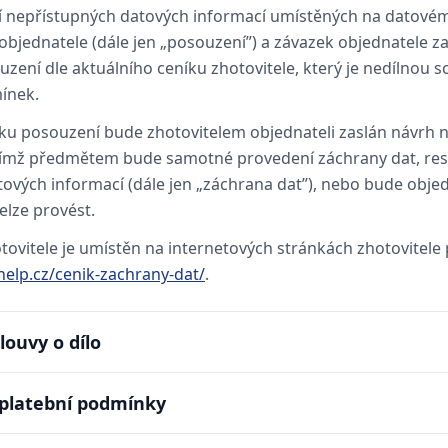
í nepřístupných datových informací umístěných na datovém
bjednatele (dále jen „posouzení”) a závazek objednatele zap
zení dle aktuálního ceníku zhotovitele, který je nedílnou s
ínek.
ku posouzení bude zhotovitelem objednateli zaslán návrh 
ejímž předmětem bude samotné provedení záchrany dat, res
ových informací (dále jen „záchrana dat”), nebo bude obje
elze provést.
otovitele je umístěn na internetových stránkách zhotovitel
elp.cz/cenik-zachrany-dat/
.
louvy o dílo
a platební podmínky