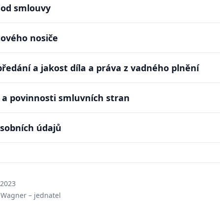
 od smlouvy
tového nosiče
předání a jakost díla a práva z vadného plnění
a a povinnosti smluvních stran
osobních údajů
 2023
š Wagner – jednatel