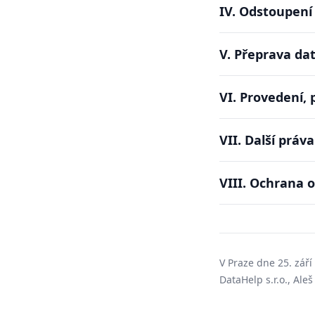
IV. Odstoupení
V. Přeprava da
VI. Provedení, 
VII. Další práv
VIII. Ochrana 
V Praze dne 25. září
DataHelp s.r.o., Ale