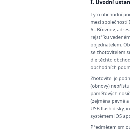
I. Úvodní usta
Tyto obchodní pod
mezi společností D
6 ‑ Břevnov, adre
rejstříku vedeném
objednatelem. Obj
se zhotovitelem sm
dle těchto obchod
obchodních podmí
Zhotovitel je pod
(obnovy) nepřístu
paměťových nosičí
(zejména pevné a 
USB flash disky, i
systémem iOS apod
Předmětem smlouv