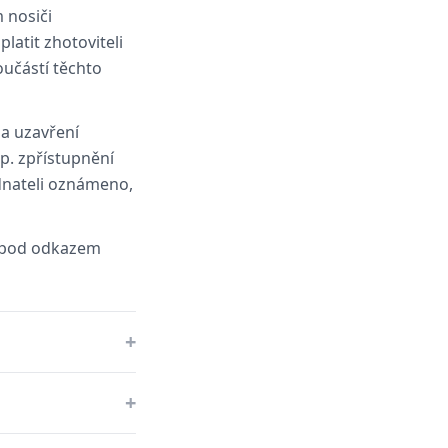
 nosiči
latit zhotoviteli
oučástí těchto
na uzavření
p. zpřístupnění
dnateli oznámeno,
e pod odkazem
+
+