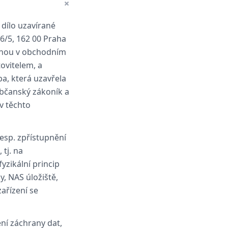
+
dílo uzavírané
56/5, 162 00 Praha
psanou v obchodním
ovitelem, a
a, která uzavřela
 občanský zákoník a
v těchto
esp. zpřístupnění
tj. na
yzikální princip
y, NAS úložiště,
zařízení se
ní záchrany dat,