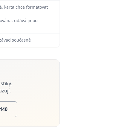
, karta chce formátovat
ována, udává jinou
závad současně
tiky.
zují.
 440