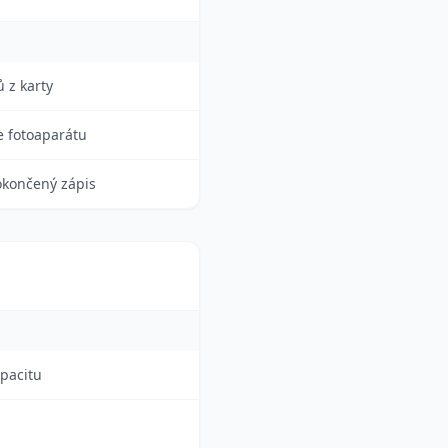
 z karty
e fotoaparátu
okončený zápis
apacitu