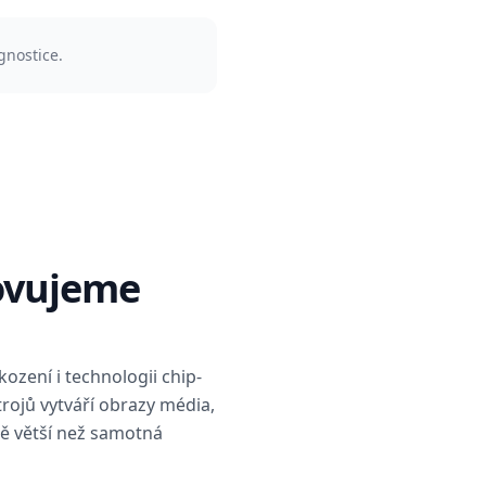
gnostice.
ovujeme
ození i technologii chip-
rojů vytváří obrazy média,
ě větší než samotná