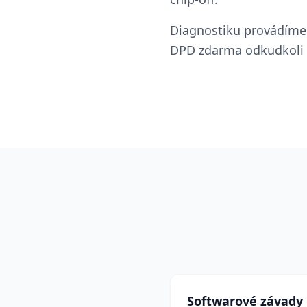
Diagnostiku provádíme
Přehled závad
DPD zdarma odkudkoli v
Softwarové i hardwarové z
jejich příznaky
Zjistit více
Softwarové závady