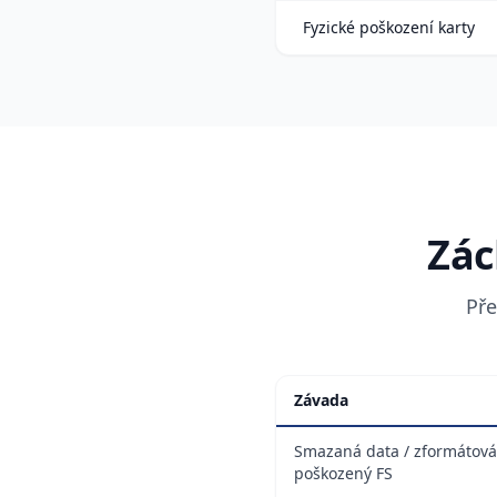
Fyzické poškození karty
Zác
Pře
Závada
Smazaná data / zformátová
poškozený FS