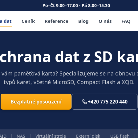
Po–Čt 9:00–17:00 · Pá 8:00–15:30
a dat
Ceník
Reference
Blog
O nás
FAQ
chrana dat z SD ka
e vám paměťová karta? Specializujeme se na obnovu d
typů karet, včetně MicroSD, Compact Flash a XQD.
Bezplatné posouzení
+420 775 220 440
AID
NAS
Virtuální stroje
Externí disk
USB flash