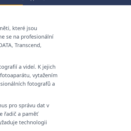
měti, které jsou
e se na profesionální
DATA, Transcend,
rafií a videí. K jejich
fotoaparátu, vytažením
ionálních fotografů a
mus pro správu dat v
je řadič a paměť
yžaduje technologii