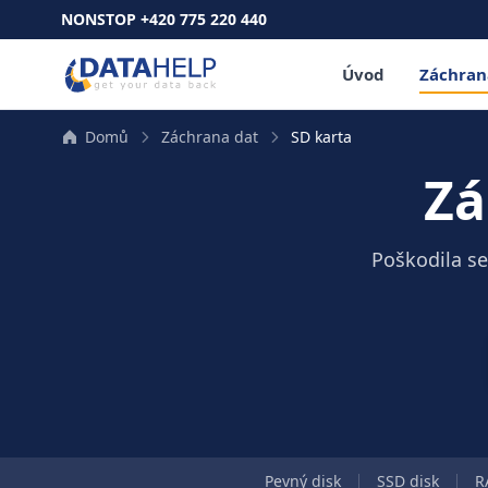
NONSTOP +420 775 220 440
Úvod
Záchran
Domů
Záchrana dat
SD karta
Zá
Poškodila s
Pevný disk
SSD disk
R