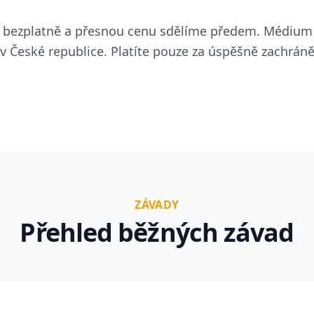
 bezplatně a přesnou cenu sdělíme předem. Médiu
Ceník záchrany
Časté
 České republice. Platíte pouze za úspěšně zachráně
ávady a
Orientační ceny podle typu závady
Odpověd
Zjistit více
Zjistit v
ZÁVADY
Přehled běžných závad