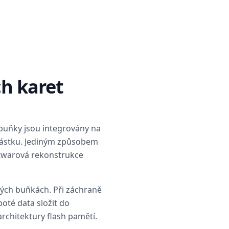
ch karet
buňky jsou integrovány na
částku. Jediným způsobem
ftwarová rekonstrukce
vých buňkách. Při záchraně
oté data složit do
rchitektury flash pamětí.