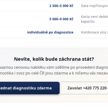
2 500–5 000 Kč
Data nepřístupná
Karta není detek
5 000–9 000 Kč
kapacitu
individuálně po diagnostice
Kombinace více 
Nevíte, kolik bude záchrana stát?
vaznou cenovou nabídku vám sdělíme po provedení diagnos
nostika i svoz po celé ČR jsou zdarma a k ničemu vás nezava
jednat diagnostiku zdarma
Zavolat +420 775 220