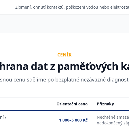
Zlomení, ohnutí kontaktů, poškození vodou nebo elektrost
CENÍK
hrana dat z paměťových k
snou cenu sdělíme po bezplatné nezávazné diagnost
Orientační cena
Příznaky
ní /
Nechtěné smazán
1 000–5 000 Kč
nedokončený zá