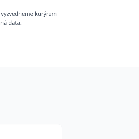
m vyzvedneme kurýrem
 dotazy
ná data.
i na nejčastější otázky
íce