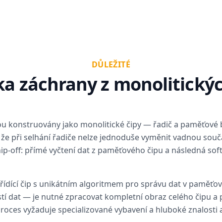
DŮLEŽITÉ
ka záchrany z monolitický
u konstruovány jako monolitické čipy — řadič a paměťové 
že při selhání řadiče nelze jednoduše vyměnit vadnou sou
hip-off: přímé vyčtení dat z paměťového čipu a následná so
 řídící čip s unikátním algoritmem pro správu dat v paměťo
tí dat — je nutné zpracovat kompletní obraz celého čipu a p
roces vyžaduje specializované vybavení a hluboké znalosti a