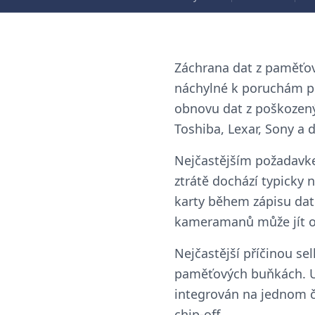
Záchrana dat z paměťový
náchylné k poruchám po
obnovu dat z poškozený
Toshiba, Lexar, Sony a d
Nejčastějším požadavkem
ztrátě dochází typicky
karty během zápisu dat
kameramanů může jít o 
Nejčastější příčinou se
paměťových buňkách. U m
integrován na jednom č
chip-off.