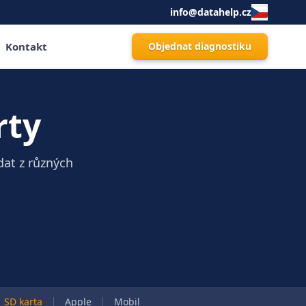
info@datahelp.cz
Kontakt
Objednat diagnostiku
rty
at z různých
SD karta
Apple
Mobil