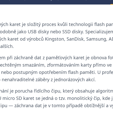
ch karet je složitý proces kvůli technologii flash pa
dobně jako USB disky nebo SSD disky. Specializujem
ch karet od výrobců Kingston, SanDisk, Samsung, A
alších.
 při záchraně dat z paměťových karet je obnova fotog
 nechtěným smazáním, zformátováním karty přímo ve 
 nebo postupným opotřebením flash paměti. U profes
nenahraditelné záběry z jednorázových akcí.
lhání je porucha řídícího čipu, který obsahuje algorit
icro SD karet se jedná o tzv. monolitický čip, kde 
ipu — záchrana dat je v tomto případě obtížnější a v