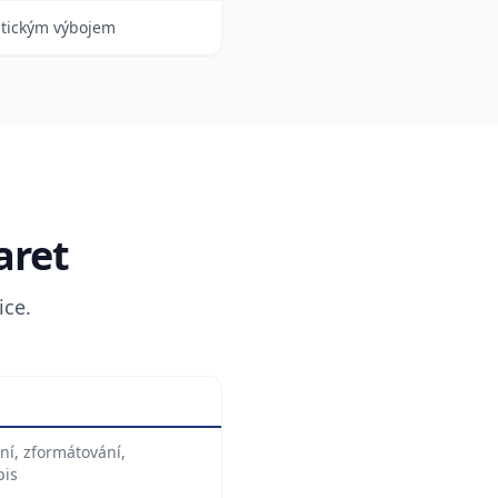
atickým výbojem
aret
ice.
í, zformátování,
pis