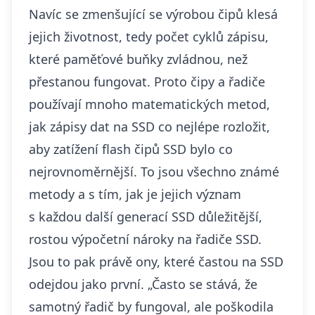
Navíc se zmenšující se výrobou čipů klesá
jejich životnost, tedy počet cyklů zápisu,
které paměťové buňky zvládnou, než
přestanou fungovat. Proto čipy a řadiče
používají mnoho matematických metod,
jak zápisy dat na SSD co nejlépe rozložit,
aby zatížení flash čipů SSD bylo co
nejrovnoměrnější. To jsou všechno známé
metody a s tím, jak je jejich význam
s každou další generací SSD důležitější,
rostou výpočetní nároky na řadiče SSD.
Jsou to pak právě ony, které častou na SSD
odejdou jako první. „Často se stává, že
samotný řadič by fungoval, ale poškodila