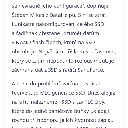
se nevratně jeho konfigurace“, doplňuje
Štěpán Mikeš z DataHelpu. S ní se ztratí
i unikátní nakonfigurování celého SSD
a řadič tak přestane rozumět datům
v NAND flash čipech, které na SSD
obsluhuje. Největším oříškem současnosti,
který se zatím nepodařilo rozlousknout, je
záchrana dat z SSD s řadiči SandForce.
A to se do problémů začíná dostávat
teprve tato MLC generace SSD. Dnes ale již
na trhu nalezneme i SSD s tzv TLC čipy,
které do jedné paměťové buňky ukládají
rovnou tři hodnoty. Jejich životnost zápisu