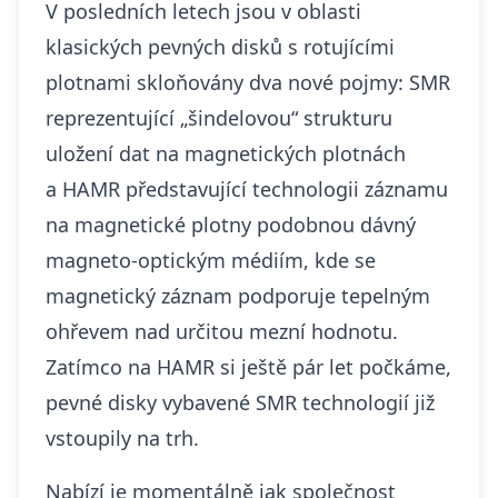
V posledních letech jsou v oblasti
klasických pevných disků s rotujícími
plotnami skloňovány dva nové pojmy: SMR
reprezentující „šindelovou“ strukturu
uložení dat na magnetických plotnách
a HAMR představující technologii záznamu
na magnetické plotny podobnou dávný
magneto-optickým médiím, kde se
magnetický záznam podporuje tepelným
ohřevem nad určitou mezní hodnotu.
Zatímco na HAMR si ještě pár let počkáme,
pevné disky vybavené SMR technologií již
vstoupily na trh.
Nabízí je momentálně jak společnost