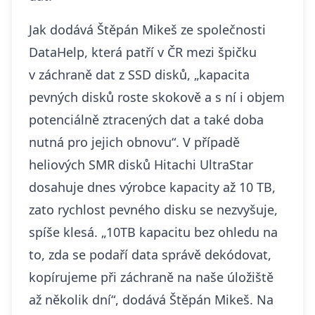
Jak dodává Štěpán Mikeš ze společnosti
DataHelp, která patří v ČR mezi špičku
v
záchraně dat z SSD disků
, „kapacita
pevných disků roste skokově a s ní i objem
potenciálně ztracených dat a také doba
nutná pro jejich obnovu“. V případě
heliových SMR disků Hitachi UltraStar
dosahuje dnes výrobce kapacity až 10 TB,
zato rychlost pevného disku se nezvyšuje,
spíše klesá. „10TB kapacitu bez ohledu na
to, zda se podaří data správě dekódovat,
kopírujeme při záchraně na naše úložiště
až několik dní“, dodává Štěpán Mikeš. Na