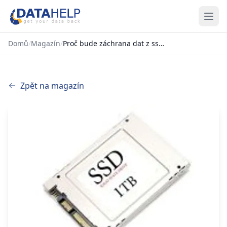
Domů
/
Magazín
/
Proč bude záchrana dat z ssd i hdd disků stále složitější?
Zpět na magazín