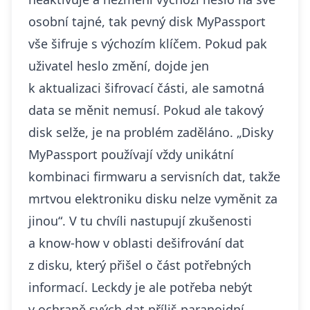
osobní tajné, tak pevný disk MyPassport
vše šifruje s výchozím klíčem. Pokud pak
uživatel heslo změní, dojde jen
k aktualizaci šifrovací části, ale samotná
data se měnit nemusí. Pokud ale takový
disk selže, je na problém zaděláno. „Disky
MyPassport používají vždy unikátní
kombinaci firmwaru a servisních dat, takže
mrtvou elektroniku disku nelze vyměnit za
jinou“. V tu chvíli nastupují zkušenosti
a know-how v oblasti dešifrování dat
z disku, který přišel o část potřebných
informací. Leckdy je ale potřeba nebýt
v ochraně svých dat příliš paranoidní,