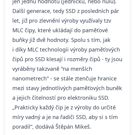
jen jednu hodnotu (jedničku, nebo nulu).
Další generace, tedy SSD z posledních pár
let, již pro zlevnění výroby využívaly tzv
MLC čipy, které ukládají do paměťové
buňky již dvě hodnoty. Spolu s tím, jak
i díky MLC technologii výroby paměťových
čipů pro SSD klesají i rozměry čipů - ty jsou
vyráběny takzvaně "na menších
nanometrech" - se stále ztenčuje hranice
mezi stavy jednotlivých paměťových buněk
a jejich čitelností pro elektroniku SSD.
„Prakticky každý čip je z výroby do určité
míry vadný a je na řadiči SSD, aby si s tím
poradil“, dodává Štěpán Mikeš.