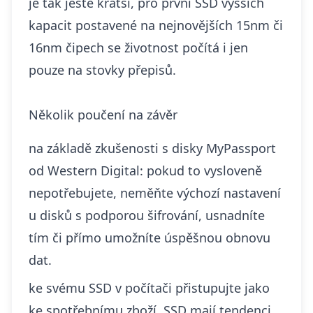
je tak ještě kratší, pro první SSD vyšších
kapacit postavené na nejnovějších 15nm či
16nm čipech se životnost počítá i jen
pouze na stovky přepisů.
Několik poučení na závěr
na základě zkušenosti s disky MyPassport
od Western Digital: pokud to vysloveně
nepotřebujete, neměňte výchozí nastavení
u disků s podporou šifrování, usnadníte
tím či přímo umožníte úspěšnou obnovu
dat.
ke svému SSD v počítači přistupujte jako
ke spotřebnímu zboží. SSD mají tendenci