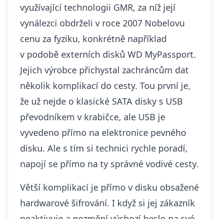
využívající technologii GMR, za níž její
vynálezci obdrželi v roce 2007 Nobelovu
cenu za fyziku, konkrétně například
v podobě externích disků WD MyPassport.
Jejich výrobce přichystal zachráncům dat
několik komplikací do cesty. Tou první je,
že už nejde o klasické SATA disky s USB
převodníkem v krabičce, ale USB je
vyvedeno přímo na elektronice pevného
disku. Ale s tím si technici rychle poradí,
napojí se přímo na ty správné vodivé cesty.
Větší komplikací je přímo v disku obsažené
hardwarové šifrování. I když si jej zákazník
neaktivuje a nezmění výchozí heslo na své