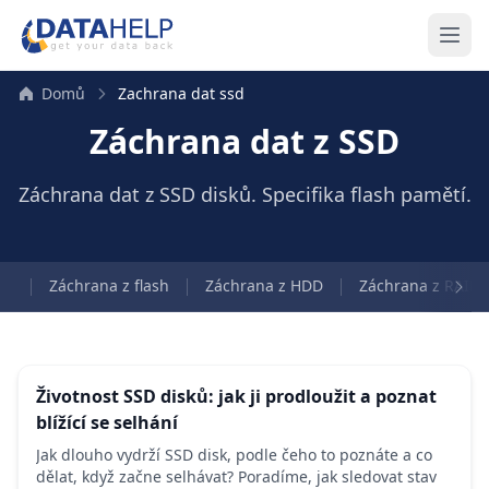
Domů
Zachrana dat ssd
Záchrana dat z SSD
Záchrana dat z SSD disků. Specifika flash pamětí.
ie
Záchrana z flash
Záchrana z HDD
Záchrana z RAID
Životnost SSD disků: jak ji prodloužit a poznat
blížící se selhání
Jak dlouho vydrží SSD disk, podle čeho to poznáte a co
dělat, když začne selhávat? Poradíme, jak sledovat stav