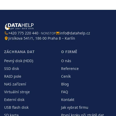
+420 775 220 440
info@datahelp.cz
· NONSTOP
Jirsíkova 541/1, 186 00 Praha 8 – Karlín
ZÁCHRANA DAT
O FIRMĚ
Pevný disk (HDD)
O nás
SSD disk
Reference
RAID pole
Ceník
NAS zařízení
Blog
Virtuální stroje
FAQ
Externí disk
Kontakt
USB flash disk
Jak vybrat firmu
SD karta
První kroky při ztrátě dat