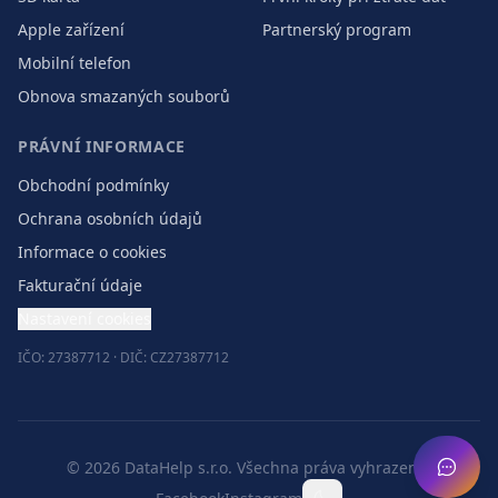
Apple zařízení
Partnerský program
Mobilní telefon
Obnova smazaných souborů
PRÁVNÍ INFORMACE
Obchodní podmínky
Ochrana osobních údajů
Informace o cookies
Fakturační údaje
Nastavení cookies
IČO: 27387712 · DIČ: CZ27387712
©
2026
DataHelp s.r.o.
Všechna práva vyhrazena.