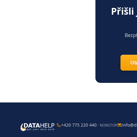
Přišl
Bezpl
Ob
+420 775 220 440
info@d
· NONSTOP