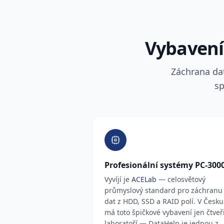
Vybavení,
Záchrana da
sp
Profesionální systémy PC-300
Vyvíjí je
ACELab
— celosvětový
průmyslový standard pro záchranu
dat z HDD, SSD a RAID polí. V Česku
má toto špičkové vybavení jen čtveř
laboratoří — DataHelp je jednou z