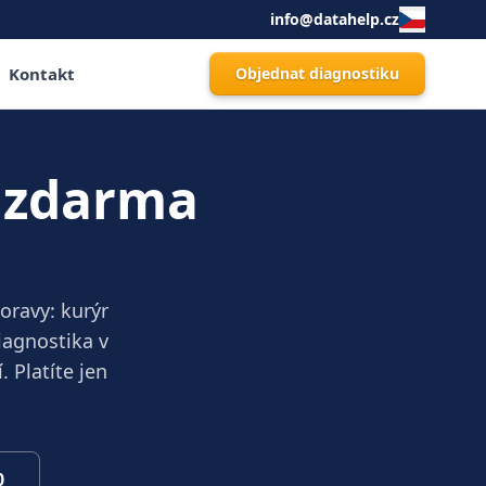
info@datahelp.cz
Kontakt
Objednat diagnostiku
 zdarma
oravy: kurýr
iagnostika v
 Platíte jen
0