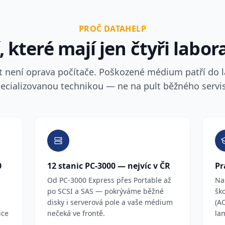
PROČ DATAHELP
 které mají jen čtyři labor
t není oprava počítače. Poškozené médium patří do l
ecializovanou technikou — ne na pult běžného servi
0
12 stanic PC-3000 — nejvíc v ČR
Pr
Od PC-3000 Express přes Portable až
Na
po SCSI a SAS — pokrýváme běžné
šk
disky i serverová pole a vaše médium
(AC
ice
nečeká ve frontě.
lam