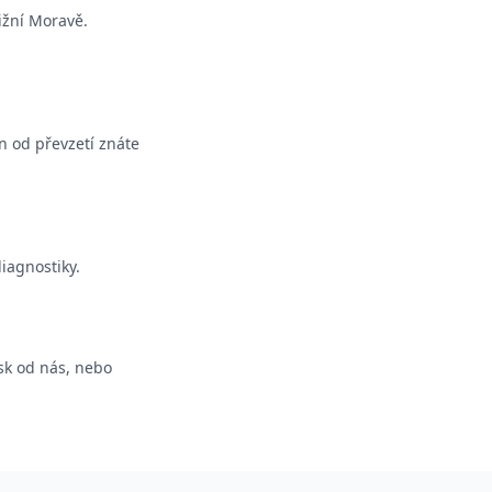
jižní Moravě.
 od převzetí znáte
iagnostiky.
sk od nás, nebo