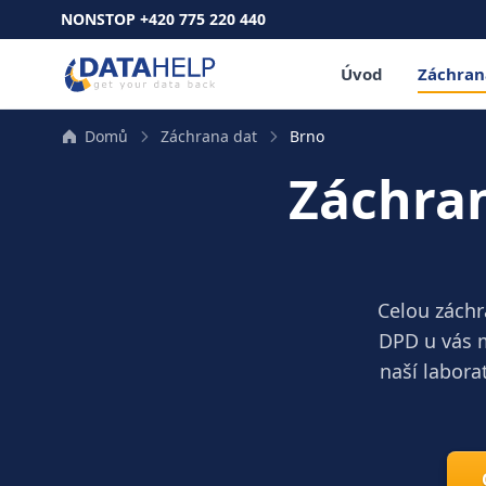
NONSTOP +420 775 220 440
Úvod
Záchran
Domů
Záchrana dat
Brno
Záchra
Celou záchr
DPD u vás m
naší labora