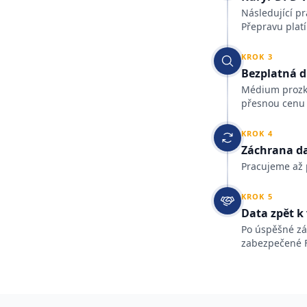
Následující pr
Přepravu plat
KROK
3
Bezplatná d
Médium prozko
přesnou cenu 
KROK
4
Záchrana d
Pracujeme až 
KROK
5
Data zpět k
Po úspěšné zá
zabezpečené FT