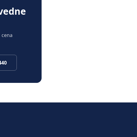
zvedne
a cena
440