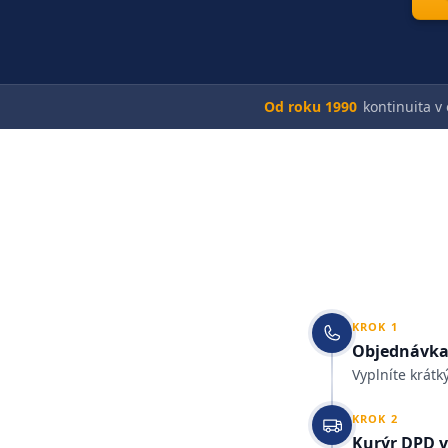
Od roku 1990
kontinuita v
KROK
1
Objednávka
Vyplníte krátk
KROK
2
Kurýr DPD 