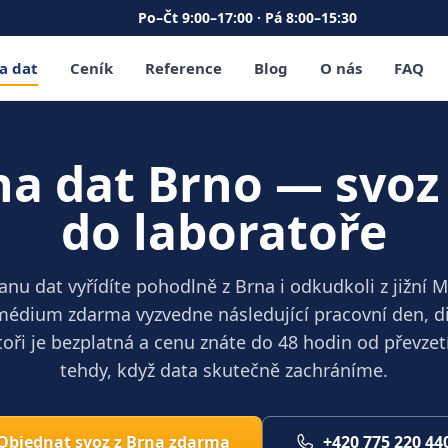
Po–Čt 9:00–17:00 · Pá 8:00–15:30
a dat
Ceník
Reference
Blog
O nás
FAQ
na dat Brno — svoz
do laboratoře
anu dat vyřídíte pohodlně z Brna i odkudkoli z jižní M
édium zdarma vyzvedne následující pracovní den, d
toři je bezplatná a cenu znáte do 48 hodin od převzetí.
tehdy, když data skutečně zachráníme.
Objednat svoz z Brna zdarma
+420 775 220 44