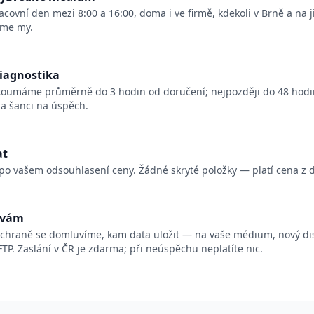
acovní den mezi 8:00 a 16:00, doma i ve firmě, kdekoli v Brně a na 
íme my.
iagnostika
umáme průměrně do 3 hodin od doručení; nejpozději do 48 hodin
a šanci na úspěch.
at
po vašem odsouhlasení ceny. Žádné skryté položky — platí cena z d
 vám
chraně se domluvíme, kam data uložit — na vaše médium, nový di
P. Zaslání v ČR je zdarma; při neúspěchu neplatíte nic.