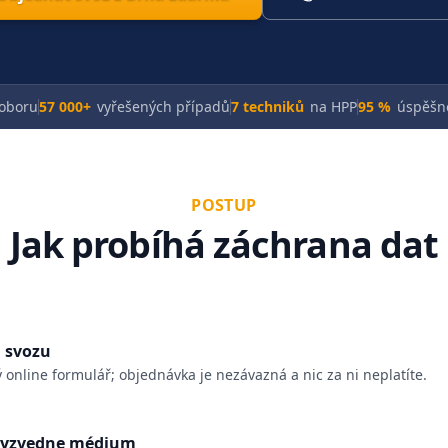
 oboru
57 000+
vyřešených případů
7 techniků
na HPP
95 %
úspěšn
POSTUP
Jak probíhá záchrana dat
 svozu
ý online formulář; objednávka je nezávazná a nic za ni neplatíte.
vyzvedne médium