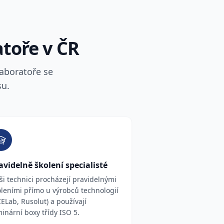
atoře v ČR
aboratoře se
su.
avidelně školení specialisté
ši technici procházejí pravidelnými
oleními přímo u výrobců technologií
ELab, Rusolut) a používají
inární boxy třídy ISO 5.