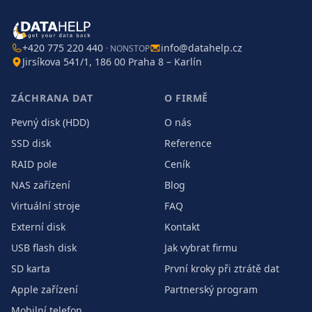
+420 775 220 440
info@datahelp.cz
· NONSTOP
Jirsíkova 541/1, 186 00 Praha 8 – Karlín
ZÁCHRANA DAT
O FIRMĚ
Pevný disk (HDD)
O nás
SSD disk
Reference
RAID pole
Ceník
NAS zařízení
Blog
Virtuální stroje
FAQ
Externí disk
Kontakt
USB flash disk
Jak vybrat firmu
SD karta
První kroky při ztrátě dat
Apple zařízení
Partnerský program
Mobilní telefon