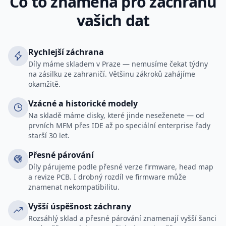
Co to znamená pro záchranu
vašich dat
Rychlejší záchrana
Díly máme skladem v Praze — nemusíme čekat týdny
na zásilku ze zahraničí. Většinu zákroků zahájíme
okamžitě.
Vzácné a historické modely
Na skladě máme disky, které jinde neseženete — od
prvních MFM přes IDE až po speciální enterprise řady
starší 30 let.
Přesné párování
Díly párujeme podle přesné verze firmware, head map
a revize PCB. I drobný rozdíl ve firmware může
znamenat nekompatibilitu.
Vyšší úspěšnost záchrany
Rozsáhlý sklad a přesné párování znamenají vyšší šanci