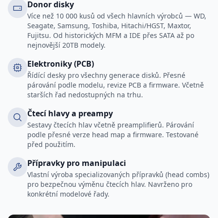
Donor disky
Více než 10 000 kusů od všech hlavních výrobců — WD,
Seagate, Samsung, Toshiba, Hitachi/HGST, Maxtor,
Fujitsu. Od historických MFM a IDE přes SATA až po
nejnovější 20TB modely.
Elektroniky (PCB)
Řídící desky pro všechny generace disků. Přesné
párování podle modelu, revize PCB a firmware. Včetně
starších řad nedostupných na trhu.
Čtecí hlavy a preampy
Sestavy čtecích hlav včetně preamplifierů. Párování
podle přesné verze head map a firmware. Testované
před použitím.
Přípravky pro manipulaci
Vlastní výroba specializovaných přípravků (head combs)
pro bezpečnou výměnu čtecích hlav. Navrženo pro
konkrétní modelové řady.