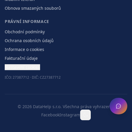
Obnova smazaných souborů
PRÁVNÍ INFORMACE
Obchodní podmínky
Ochrana osobních údajů
Informace o cookies
Fakturační údaje
Nastavení cookies
IČO: 27387712 · DIČ: CZ27387712
©
2026
DataHelp s.r.o.
Všechna práva vyhrazena.
Facebook
Instagram