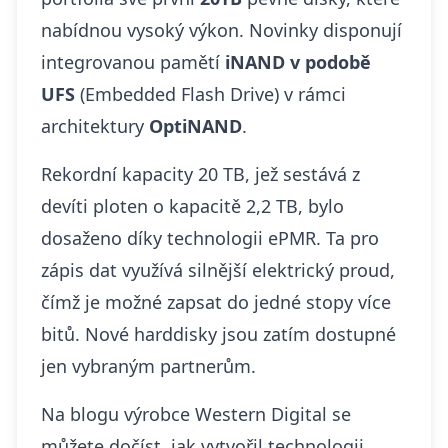
nabídnou vysoký výkon. Novinky disponují
integrovanou pamětí
iNAND
v podobě
UFS
(Embedded Flash Drive) v rámci
architektury
OptiNAND
.
Rekordní kapacity 20 TB, jež sestává z
devíti ploten o kapacitě 2,2 TB, bylo
dosaženo díky technologii ePMR. Ta pro
zápis dat využívá silnější elektrický proud,
čímž je možné zapsat do jedné stopy více
bitů. Nové harddisky jsou zatím dostupné
jen vybraným partnerům.
Na
blogu
výrobce Western Digital se
můžete dočíst, jak vytvořil technologii