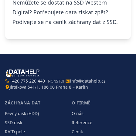
Nemůžete se dostat na SSD Western
Digital? Potřebujete data získat zpět?
Podívejte se na
ceník
záchrany dat z SSD.
+420 775 220 440
info@datahelp.cz
· NONSTOP
Jirsíkova 541/1, 186 00 Praha 8 – Karlín
ZÁCHRANA DAT
O FIRMĚ
Pevný disk (HDD)
O nás
SSD disk
Reference
RAID pole
Ceník