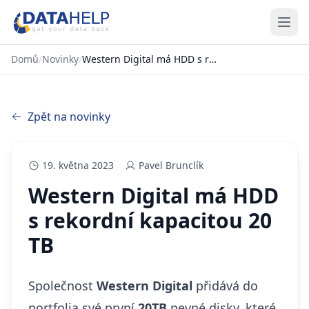
Domů
/
Novinky
/
Western Digital má HDD s rekordní kapacitou 20 TB
Zpět na novinky
19. května 2023
Pavel Brunclík
Western Digital má HDD
s rekordní kapacitou 20
TB
Společnost
Western Digital
přidává do
portfolia své první
20TB
pevné disky, které