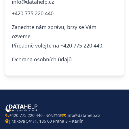
info@datahelp.cz
+420 775 220 440
Zanechte nám zprávu, brzy se Vám
ozveme.
Případně volejte na
+420 775 220 440.
Ochrana osobních údajů
+420 775 220 440
info@datahelp.cz
· NONSTOP
Jirsíkova 541/1, 186 00 Praha 8 – Karlín