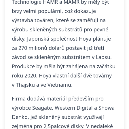
Technologie HAMR a MAMR by měly být
brzy velmi populární, což dokazuje
výstavba továren, které se zaměřují na
výrobu skleněných substrátů pro pevné
disky. Japonská společnost Hoya plánuje
za 270 milionů dolarů postavit již
třetí
závod se skleněným substrátem v Laosu
.
Produkce by měla být zahájena na začátku
roku 2020. Hoya vlastní další dvě továrny
v Thajsku a ve Vietnamu.
Firma dodává materiál především pro
výrobce Seagate, Western Digital a Showa
Denko, jež skleněný substrát využívají
zejména pro 2,5palcové disky. V nedaleké