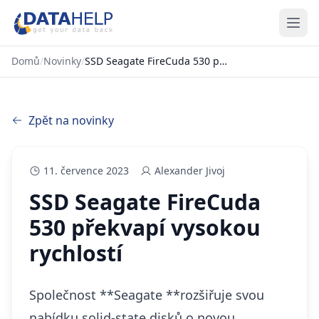
Domů
/
Novinky
/
SSD Seagate FireCuda 530 překvapí vysokou rychlostí
Zpět na novinky
11. července 2023
Alexander Jivoj
SSD Seagate FireCuda
530 překvapí vysokou
rychlostí
Společnost **Seagate **rozšiřuje svou
nabídku solid-state disků o novou