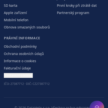
SD karta
První kroky při ztrátě dat
Apple zařízení
Partnerský program
Mobilní telefon
Obnova smazaných souborů
PRÁVNÍ INFORMACE
Obchodní podmínky
Ochrana osobních údajů
Informace o cookies
Fakturační údaje
Nastavení cookies
IČO: 27387712 · DIČ: CZ27387712
©
2026
DataHelp s.r.o.
Všechna práva vyhrazena.