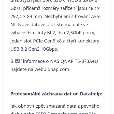
Gb/s, přičemž rozměry zařízení jsou 482 x
297,4 x 89 mm. Nechybí ani šifrování AES-
NI. Nové datové úložiště má dále ve
výbavě dva sloty M.2, dva 2,5GbE porty,
jeden slot PCIe Gen3 x8 a čtyři konektory
USB 3.2 Gen2 10Gbps.
Bližší informace o NAS QNAP TS-873AeU
najdete na webu
qnap.com
.
Profesionální záchrana dat od Datahelp:
Jak
obnovit
zpět smazaná data z pevného
disku nebo SSD? Datahelp vám pomůže