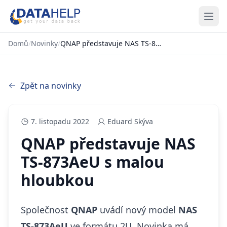
Domů
/
Novinky
/
QNAP představuje NAS TS-873AeU s malou hloubkou
Zpět na novinky
7. listopadu 2022
Eduard Skýva
QNAP představuje NAS
TS-873AeU s malou
hloubkou
Společnost
QNAP
uvádí nový model
NAS
TS-873AeU
ve formátu 2U. Novinka má