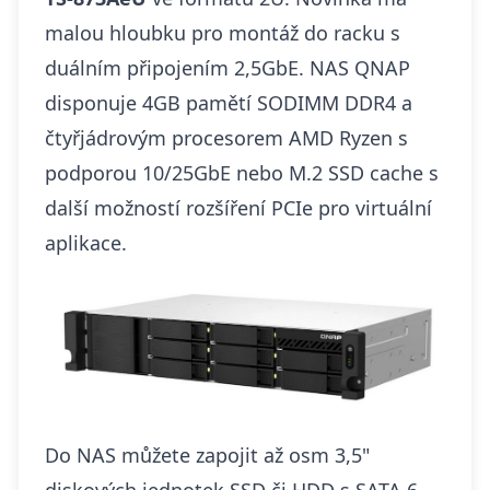
malou hloubku pro montáž do racku s
duálním připojením 2,5GbE. NAS QNAP
disponuje 4GB pamětí SODIMM DDR4 a
čtyřjádrovým procesorem AMD Ryzen s
podporou 10/25GbE nebo M.2 SSD cache s
další možností rozšíření PCIe pro virtuální
aplikace.
Do NAS můžete zapojit až osm 3,5"
diskových jednotek SSD či HDD s SATA 6