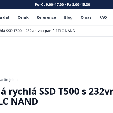
Po–Čt 9:00–17:00 · Pá 8:00–15:30
a dat
Ceník
Reference
Blog
O nás
FAQ
chlá SSD T500 s 232vrstvou pamětí TLC NAND
artin Jelen
á rychlá SSD T500 s 232v
TLC NAND