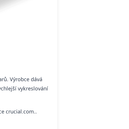
larů. Výrobce dává
chlejší vykreslování
nce
crucial.com
..