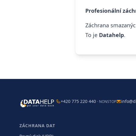
Profesionální zách
Záchrana
smazaných
To je
Datahelp
.
+420 775 220 440
info@d
· NONSTOP
ZÁCHRANA DAT