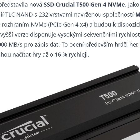
představila nová
SSD Crucial T500 Gen 4 NVMe
. Jak
ií TLC NAND s 232 vrstvami navrženou společností
M
y rozhraním NVMe (PCIe Gen 4 x4) a budou k dispozic
jvyšší verze disponuje vysokými sekvenčními rychlost
000 MB/s pro zápis dat. To ocení především hráči her,
hou načítat hry až o 16 % rychleji.