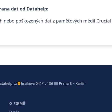
rana dat od Datahelp:
 nebo poškozených dat z paměťových médií Crucial a
atahelp.cz
Jirsíkova 541/1, 186 00 Praha 8 – Karlín
O FIRMĚ