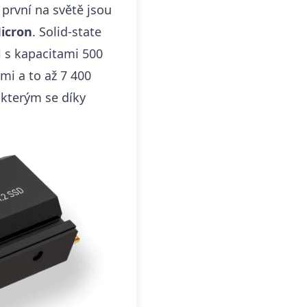
o první na světě jsou
icron
. Solid-state
i s kapacitami 500
mi a to až 7 400
 kterým se díky