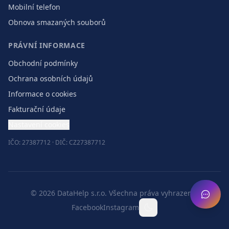
Mobilní telefon
Obnova smazaných souborů
PRÁVNÍ INFORMACE
Obchodní podmínky
Ochrana osobních údajů
Informace o cookies
Fakturační údaje
Nastavení cookies
IČO: 27387712 · DIČ: CZ27387712
©
2026
DataHelp s.r.o.
Všechna práva vyhrazena.
Facebook
Instagram