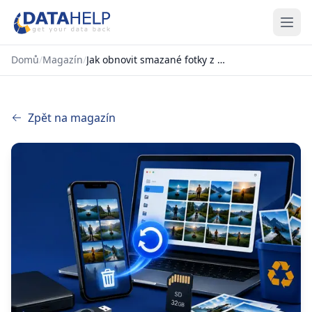
Domů
/
Magazín
/
Jak obnovit smazané fotky z mobilu, PC i SD karty?
Zpět na magazín