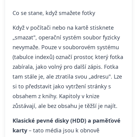
Co se stane, když smažete fotky
Když v počítači nebo na kartě stisknete
„smazat", operační systém soubor fyzicky
nevymaže. Pouze v souborovém systému
(tabulce indexů) označí prostor, který fotka
zabírala, jako volný pro další zápis. Fotka
tam stále je, ale ztratila svou „adresu". Lze
si to představit jako vytržení stránky s
obsahem z knihy. Kapitoly v knize
zůstávají, ale bez obsahu je těžší je najít.
Klasické pevné disky (HDD) a paměťové
karty
– tato média jsou k obnově