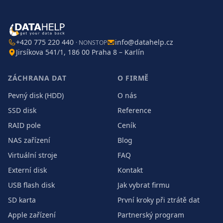
+420 775 220 440
info@datahelp.cz
· NONSTOP
Jirsíkova 541/1, 186 00 Praha 8 – Karlín
ZÁCHRANA DAT
O FIRMĚ
Pevný disk (HDD)
O nás
SSD disk
Reference
RAID pole
Ceník
NAS zařízení
Blog
Virtuální stroje
FAQ
Externí disk
Kontakt
USB flash disk
Jak vybrat firmu
SD karta
První kroky při ztrátě dat
Apple zařízení
Partnerský program