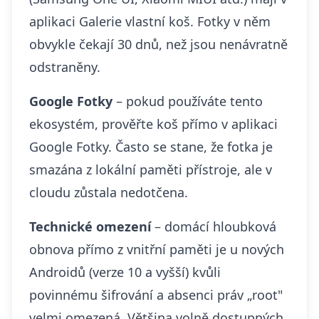
aplikaci Galerie vlastní koš. Fotky v něm
obvykle čekají 30 dnů, než jsou nenávratně
odstraněny.
Google Fotky
– pokud používáte tento
ekosystém, prověřte koš přímo v aplikaci
Google Fotky. Často se stane, že fotka je
smazána z lokální paměti přístroje, ale v
cloudu zůstala nedotčena.
Technické omezení
– domácí hloubková
obnova přímo z vnitřní paměti je u nových
Androidů (verze 10 a vyšší) kvůli
povinnému šifrování a absenci práv „root"
velmi omezená. Většina volně dostupných