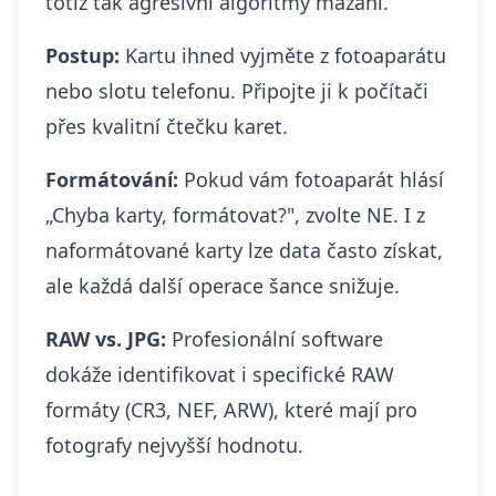
totiž tak agresivní algoritmy mazání.
Postup:
Kartu ihned vyjměte z fotoaparátu
nebo slotu telefonu. Připojte ji k počítači
přes kvalitní čtečku karet.
Formátování:
Pokud vám fotoaparát hlásí
„Chyba karty, formátovat?", zvolte NE. I z
naformátované karty lze data často získat,
ale každá další operace šance snižuje.
RAW vs. JPG:
Profesionální software
dokáže identifikovat i specifické RAW
formáty (CR3, NEF, ARW), které mají pro
fotografy nejvyšší hodnotu.