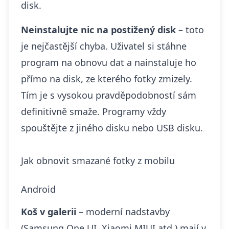
disk.
Neinstalujte nic na postižený disk
– toto
je nejčastější chyba. Uživatel si stáhne
program na obnovu dat a nainstaluje ho
přímo na disk, ze kterého fotky zmizely.
Tím je s vysokou pravděpodobností sám
definitivně smaže. Programy vždy
spouštějte z jiného disku nebo USB disku.
Jak obnovit smazané fotky z mobilu
Android
Koš v galerii
– moderní nadstavby
(Samsung One UI, Xiaomi MIUI atd.) mají v