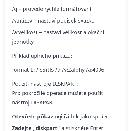
/q – provede rychlé formátování
/v:název – nastaví popisek svazku
/a:velikost – nastaví velikost alokační
jednotky
Příklad úplného příkazu:
format E: /fs:ntfs /q /v:Zálohy /a:4096
Použití nástroje DISKPART:
Pro pokročilé operace můžete použít
nástroj DISKPART:
Otevřete příkazový řádek
jako správce.
Zadejte „diskpart"
a stiskněte Enter.