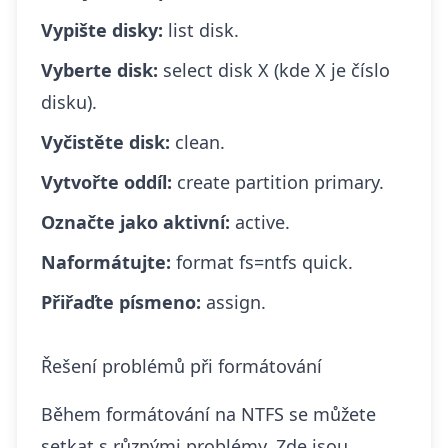
Vypište disky:
list disk.
Vyberte disk:
select disk X (kde X je číslo
disku).
Vyčistěte disk:
clean.
Vytvořte oddíl:
create partition primary.
Označte jako aktivní:
active.
Naformátujte:
format fs=ntfs quick.
Přiřaďte písmeno:
assign.
Řešení problémů při formátování
Během formátování na NTFS se můžete
setkat s různými problémy. Zde jsou