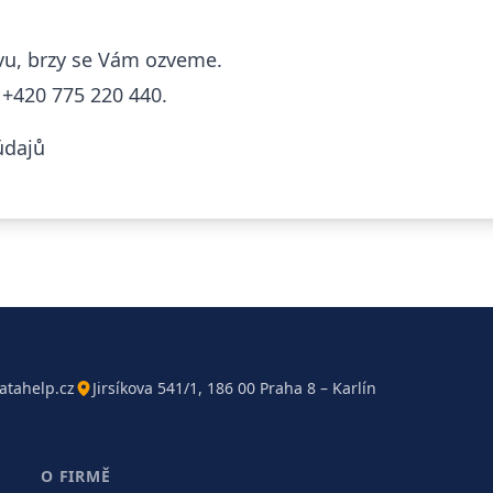
u, brzy se Vám ozveme.
a
+420 775 220 440.
údajů
atahelp.cz
Jirsíkova 541/1, 186 00 Praha 8 – Karlín
O FIRMĚ