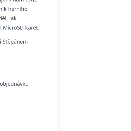
ník herního
děl, jak
ch
MicroSD karet
.
ti Štěpánem
 objednávku