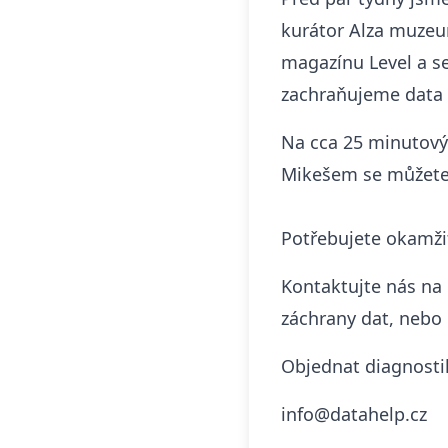
kurátor Alza muzeu
magazínu Level a s
zachraňujeme
data
Na cca 25 minutový
Mikešem se můžete 
Potřebujete okamž
Kontaktujte nás na
záchrany dat, nebo 
Objednat diagnosti
info@datahelp.cz