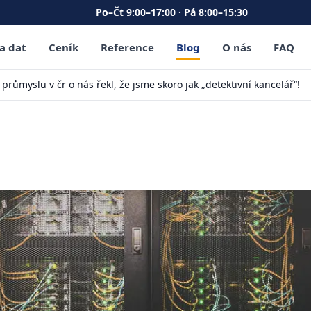
Po–Čt 9:00–17:00 · Pá 8:00–15:30
a dat
Ceník
Reference
Blog
O nás
FAQ
průmyslu v čr o nás řekl, že jsme skoro jak „detektivní kancelář“!