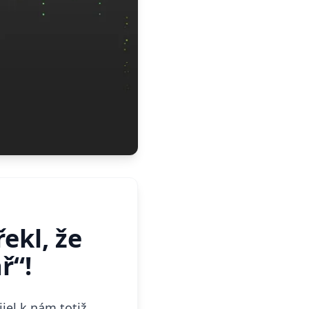
ekl, že
ř“!
jel k nám totiž