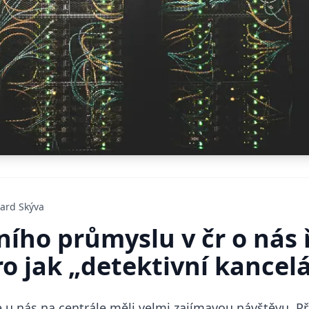
ard Skýva
ího průmyslu v čr o nás ř
o jak „detektivní kancelá
 u nás na centrále měli velmi zajímavou návštěvu. Při