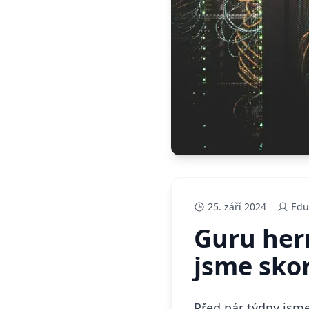
25. září 2024
Edu
Guru hern
jsme skor
Před pár týdny jsme