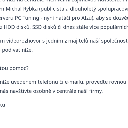
m Michal Rybka (publicista a dlouholetý spolupracov
erveru PC Tuning -
nyní natáčí pro Alzu
), aby se dozvě
 z HDD disků
, SSD disků či dnes stále více populární
m videorozhovor s jedním z majitelů naší společnos
podívat níže.
itou pomoc?
 níže uvedeném telefonu či e-mailu, proveďte rovnou
nás navštivte osobně v centrále naší firmy.
ku