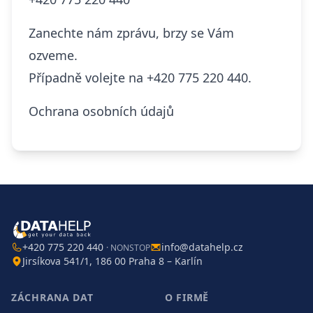
Zanechte nám zprávu, brzy se Vám
ozveme.
Případně volejte na
+420 775 220 440.
Ochrana osobních údajů
+420 775 220 440
info@datahelp.cz
· NONSTOP
Jirsíkova 541/1, 186 00 Praha 8 – Karlín
ZÁCHRANA DAT
O FIRMĚ