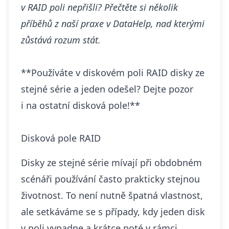
v RAID poli nepřišli? Přečtěte si několik
příběhů z naší praxe v DataHelp, nad kterými
zůstává rozum stát.
**Používáte v diskovém poli RAID disky ze
stejné série a jeden odešel? Dejte pozor
i na ostatní disková pole!**
Disková pole RAID
Disky ze stejné série mívají při obdobném
scénáři používání často prakticky stejnou
životnost. To není nutně špatná vlastnost,
ale setkáváme se s případy, kdy jeden disk
v poli vypadne a krátce poté v rámci