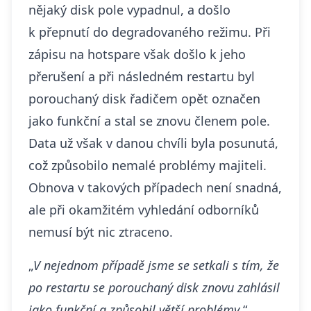
nějaký disk pole vypadnul, a došlo
k přepnutí do degradovaného režimu. Při
zápisu na hotspare však došlo k jeho
přerušení a při následném restartu byl
porouchaný disk řadičem opět označen
jako funkční a stal se znovu členem pole.
Data už však v danou chvíli byla posunutá,
což způsobilo nemalé problémy majiteli.
Obnova v takových případech není snadná,
ale při okamžitém vyhledání odborníků
nemusí být nic ztraceno.
„
V nejednom případě jsme se setkali s tím, že
po restartu se porouchaný disk znovu zahlásil
jako funkční a způsobil větší problémy
,“