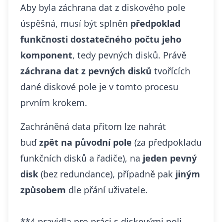
Aby byla záchrana dat z diskového pole
úspěšná, musí být splněn
předpoklad
funkčnosti dostatečného počtu jeho
komponent
, tedy pevných disků. Právě
záchrana dat z pevných disků
tvořících
dané diskové pole je v tomto procesu
prvním krokem.
Zachráněná data přitom lze nahrát
buď
zpět na původní pole
(za předpokladu
funkčních disků a řadiče), na
jeden pevný
disk
(bez redundance), případně pak
jiným
způsobem
dle přání uživatele.
**4 pravidla pro práci s diskovými poli