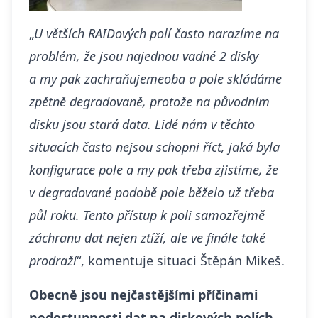
„
U větších RAIDových polí často narazíme na
problém, že jsou najednou vadné 2 disky
a my pak
zachraňujeme
oba a pole skládáme
zpětně degradovaně, protože na původním
disku jsou stará data. Lidé nám v těchto
situacích často nejsou schopni říct, jaká byla
konfigurace pole a my pak třeba zjistíme, že
v degradované podobě pole běželo už třeba
půl roku. Tento přístup k poli samozřejmě
záchranu dat nejen ztíží, ale ve finále také
prodraží
“, komentuje situaci Štěpán Mikeš.
Obecně jsou nejčastějšími příčinami
nedostupnosti dat na diskových polích