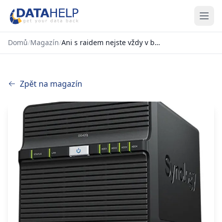
Domů
/
Magazín
/
Ani s raidem nejste vždy v bezpečí: datahelp v praxi radí, čeho se vyvarovat
Zpět na magazín