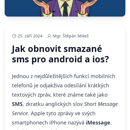
25. září 2024
Mgr. Štěpán Mikeš
Jak obnovit smazané
sms pro android a ios?
Jednou z nejdůležitějších funkcí mobilních
telefonů je odjakživa odesílání krátkých
textových zpráv, které známe také jako
SMS
, zkratku anglických slov
Short Message
Service
. Apple tyto zprávy ve svých
smartphonech iPhone nazývá
iMessage
.