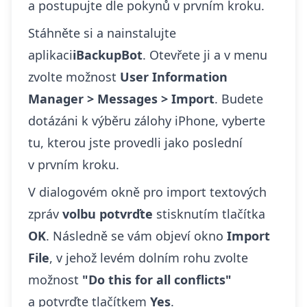
a postupujte dle pokynů v prvním kroku.
Stáhněte si a nainstalujte
aplikaci
iBackupBot
. Otevřete ji a v menu
zvolte možnost
User Information
Manager > Messages > Import
. Budete
dotázáni k výběru zálohy iPhone, vyberte
tu, kterou jste provedli jako poslední
v prvním kroku.
V dialogovém okně pro import textových
zpráv
volbu potvrďte
stisknutím tlačítka
OK
. Následně se vám objeví okno
Import
File
, v jehož levém dolním rohu zvolte
možnost
"Do this for all conflicts"
a potvrďte tlačítkem
Yes
.